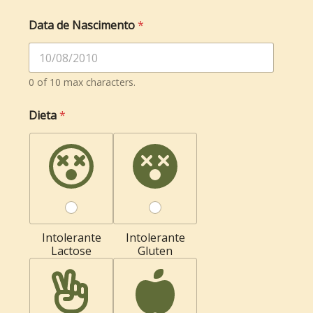
Data de Nascimento
*
0 of 10 max characters.
Ú
Dieta
*
l
t
i
m
o
P
r
i
m
e
Intolerante
Intolerante
i
Lactose
Gluten
r
o
*