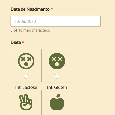
c
i
Data de Nascimento
*
m
e
n
t
0 of 10 max characters.
o
Dieta
*
Int. Lactose
Int. Gluten