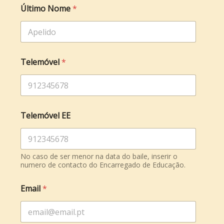
Último Nome
*
Telemóvel
*
Telemóvel EE
No caso de ser menor na data do baile, inserir o
numero de contacto do Encarregado de Educação.
*
Email
*
*
N
a
s